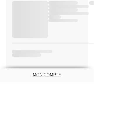
MON COMPTE
INFORMATIONS
NOS PRODUITS
Mon panier
Nos portes lunettes
Bijoux en argent
Bijoux aimantés